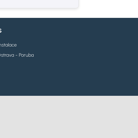
s
instalace
Ostrava - Poruba