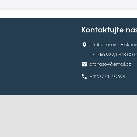
Kontaktujte ná
Jiří Atanasov - Elektro
Dětská 922/1 708 00 
atanasov@email.cz
+420 774 210 901