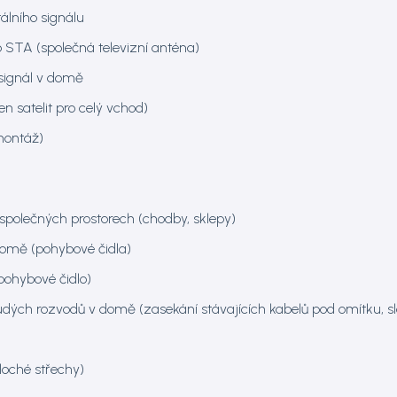
álního signálu
STA (společná televizní anténa)
 signál v domě
n satelit pro celý vchod)
ontáž)
 společných prostorech (chodby, sklepy)
domě (pohybové čidla)
pohybové čidlo)
dých rozvodů v domě (zasekání stávajících kabelů pod omítku, slou
oché střechy)