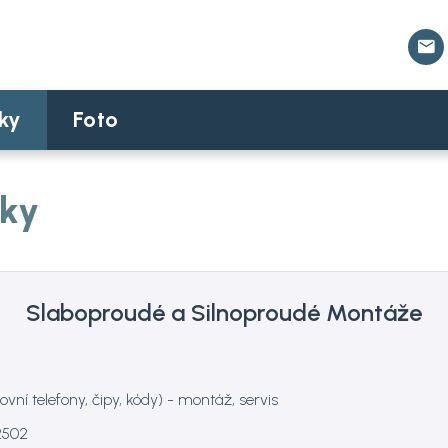
nky
Foto
nky
Slaboproudé a Silnoproudé Montáže
ní telefony, čipy, kódy) - montáž, servis
2502